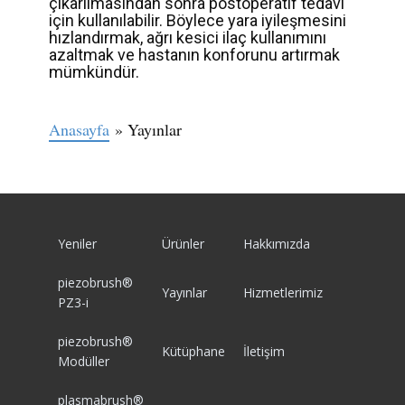
çıkarılmasından sonra postoperatif tedavi
için kullanılabilir. Böylece yara iyileşmesini
hızlandırmak, ağrı kesici ilaç kullanımını
azaltmak ve hastanın konforunu artırmak
mümkündür.
Anasayfa
» Yayınlar
Yeniler
Ürünler
Hakkımızda
piezobrush®
Yayınlar
Hizmetlerimiz
PZ3-i
piezobrush®
Kütüphane
İletişim
Modüller
plasmabrush®