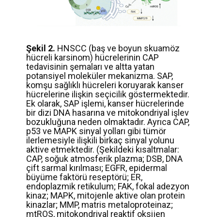
Şekil 2.
HNSCC (baş ve boyun skuamöz
hücreli karsinom) hücrelerinin CAP
tedavisinin şemaları ve altta yatan
potansiyel moleküler mekanizma. SAP,
komşu sağlıklı hücreleri koruyarak kanser
hücrelerine ilişkin seçicilik göstermektedir.
Ek olarak, SAP işlemi, kanser hücrelerinde
bir dizi DNA hasarına ve mitokondriyal işlev
bozukluğuna neden olmaktadır. Ayrıca CAP,
p53 ve MAPK sinyal yolları gibi tümör
ilerlemesiyle ilişkili birkaç sinyal yolunu
aktive etmektedir. (Şekildeki kısaltmalar:
CAP, soğuk atmosferik plazma; DSB, DNA
çift sarmal kırılması; EGFR, epidermal
büyüme faktörü reseptörü; ER,
endoplazmik retikulum; FAK, fokal adezyon
kinaz; MAPK, mitojenle aktive olan protein
kinazlar; MMP, matris metaloproteinaz;
mtROS, mitokondriyal reaktif oksijen