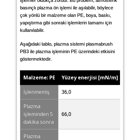
işlemler oldukça zordur. Bu problem, atmosferik
basınçlı plazma ön işlemi ile aşılabilir, böylece
çok yönlü bir malzeme olan PE, boya, baskı,
yapıştırma gibi sonraki işlemlerin tamamı için
kullanılabilir.
Aşağıdaki tablo, plazma sistemi plasmabrush
PB3 ile plazma işleminin PE üzerindeki etkisini
göstermektedir.
Malzeme: PE
Yüzey enerjisi [mN/m]
Temas
İşlenmemiş
36,0
85,0
Plazma
işleminden 5
66,0
34,5
dakika sonra
Plazma