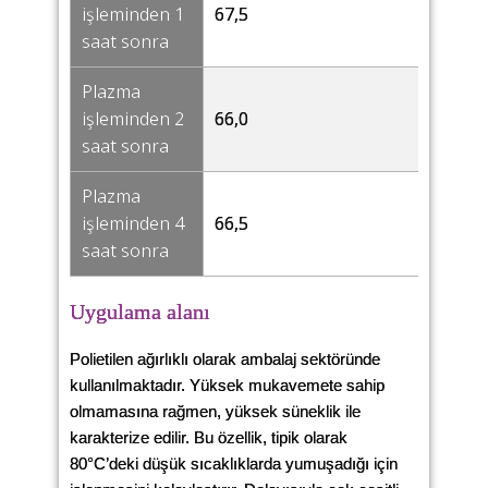
işleminden 1
67,5
34,0
saat sonra
Plazma
işleminden 2
66,0
35,0
saat sonra
Plazma
işleminden 4
66,5
33,0
saat sonra
Uygulama alanı
Polietilen ağırlıklı olarak ambalaj sektöründe
kullanılmaktadır. Yüksek mukavemete sahip
olmamasına rağmen, yüksek süneklik ile
karakterize edilir. Bu özellik, tipik olarak
80°C’deki düşük sıcaklıklarda yumuşadığı için